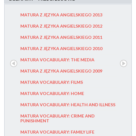
MATURA Z JĘZYKA ANGIELSKIEGO 2013
COMMO
MATURA Z JĘZYKA ANGIELSKIEGO 2012
MIGHTY
MATURA Z JĘZYKA ANGIELSKIEGO 2011
FELLOW
MATURA Z JĘZYKA ANGIELSKIEGO 2010
MATURA 
KLUCZE
MATURA VOCABULARY: THE MEDIA
TOEFL I 
MATURA Z JĘZYKA ANGIELSKIEGO 2009
CPE - E
PROFICI
MATURA VOCABULARY: FILMS
NOWA M
MATURA VOCABULARY: HOME
MATURA 
MATURA VOCABULARY: HEALTH AND ILLNESS
NOWA MA
MATURA VOCABULARY: CRIME AND
(NOWA)
PUNISHMENT
MATURA 
MATURA VOCABULARY: FAMILY LIFE