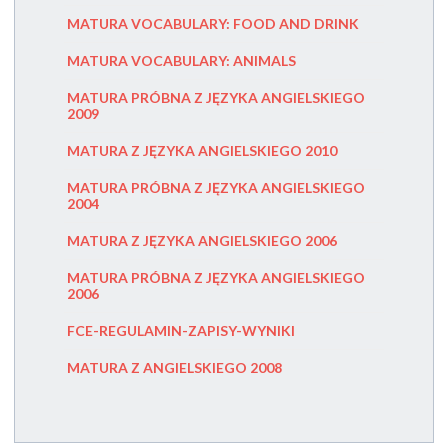
MATURA 
MATURA VOCABULARY: FOOD AND DRINK
MATURA 
MATURA VOCABULARY: ANIMALS
EGZAMI
MATURA PRÓBNA Z JĘZYKA ANGIELSKIEGO
2009
LONDON 
MATURA Z JĘZYKA ANGIELSKIEGO 2010
LISTA 
PEARSO
MATURA PRÓBNA Z JĘZYKA ANGIELSKIEGO
2004
CENNIK
MATURA Z JĘZYKA ANGIELSKIEGO 2006
LONDON 
MATURA PRÓBNA Z JĘZYKA ANGIELSKIEGO
2006
OCENA 
UMIEJĘT
LANGUA
FCE-REGULAMIN-ZAPISY-WYNIKI
EGZAMIN
MATURA Z ANGIELSKIEGO 2008
EGZAMIN